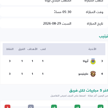
ملعب المباراة
الملعب البلدي أروكا
وقت المباراة
05:30 مساءً
تاريخ المباراة
السبت 29-08-2026
ترتيب
الأندية
لعب
الأهداف
الفرق
النقاط
3
أروكا
1
1
1
3
4
ماريتيمو
1
1
1
3
اخر 5 مباريات لكل فريق
من اليمين: آخر مباراة · اضغط على الحرف لعرض التفاصيل
ف
ف
ف
ت
خ