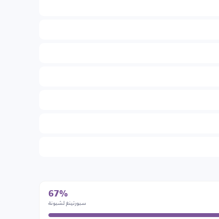
67%
سبورتينغ لشبونة