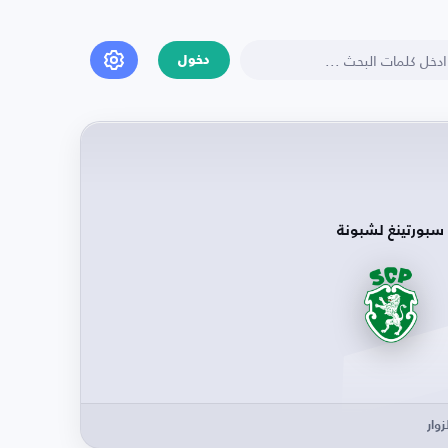
دخول
سبورتينغ لشبونة
وار