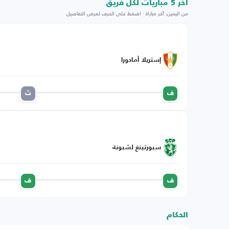
اخر 5 مباريات لكل فريق
من اليمين: آخر مباراة · اضغط على الحرف لعرض التفاصيل
إستريلا أمادورا
ف
ت
سبورتينغ لشبونة
ف
ف
الحكام