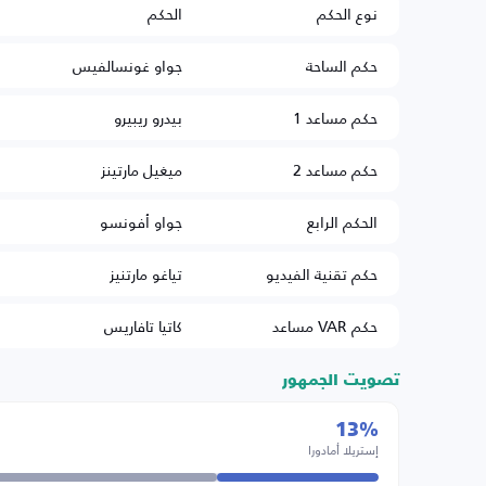
نوع الحكم
الحكم
حكم الساحة
جواو غونسالفيس
حكم مساعد 1
بيدرو ريبيرو
حكم مساعد 2
ميغيل مارتينز
الحكم الرابع
جواو أفونسو
حكم تقنية الفيديو
تياغو مارتنيز
حكم VAR مساعد
كاتيا تافاريس
تصويت الجمهور
13%
إستريلا أمادورا