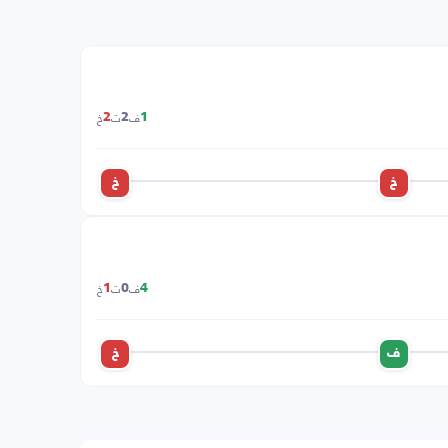
ف
ت
خ
2
2
1
خ
خ
ف
ت
خ
1
0
4
ف
خ