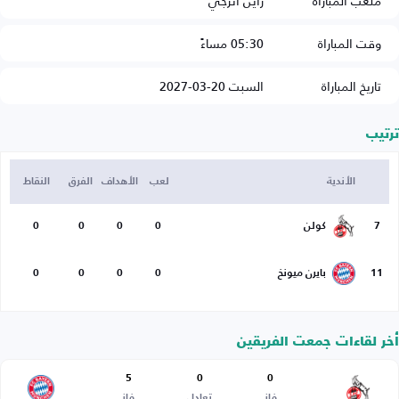
ملعب المباراة
راين أنرجي
وقت المباراة
05:30 مساءً
تاريخ المباراة
السبت 20-03-2027
ترتيب
الأندية
لعب
الأهداف
الفرق
النقاط
7
كولن
0
0
0
0
11
بايرن ميونخ
0
0
0
0
أخر لقاءات جمعت الفريقين
5
0
0
فاز
تعادل
فاز