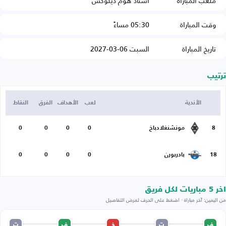
ملعب المباراة
استاد هوم ديلوكس
وقت المباراة
05:30 مساءً
تاريخ المباراة
السبت 06-03-2027
ترتيب
الأندية
لعب
الأهداف
الفرق
النقاط
8
مونشنغلادباخ
0
0
0
0
18
بادربورن
0
0
0
0
اخر 5 مباريات لكل فريق
من اليمين: آخر مباراة · اضغط على الحرف لعرض التفاصيل
ف
ت
خ
ف
ت