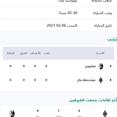
ملعب المباراة
بوروسيا بارك
وقت المباراة
05:30 مساءً
تاريخ المباراة
السبت 06-02-2027
ترتيب
الأندية
لعب
الأهداف
الفرق
النقاط
4
فرايبورج
0
0
0
0
8
مونشنغلادباخ
0
0
0
0
أخر لقاءات جمعت الفريقين
4
1
0
فاز
تعادل
فاز