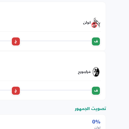
كولن
ف
خ
فرايبورج
ف
خ
تصويت الجمهور
0%
كولن