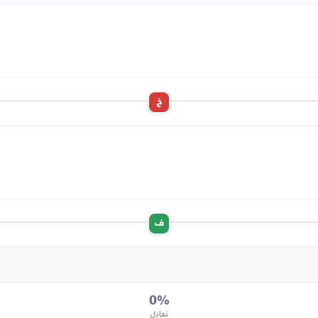
خ
ف
0%
تعادل