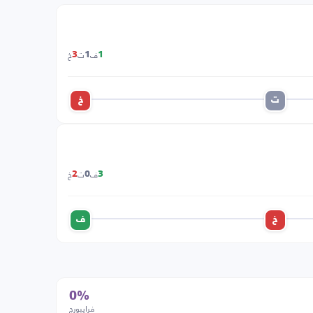
ف
ت
خ
3
1
1
ت
خ
ف
ت
خ
2
0
3
خ
ف
0%
فرايبورج