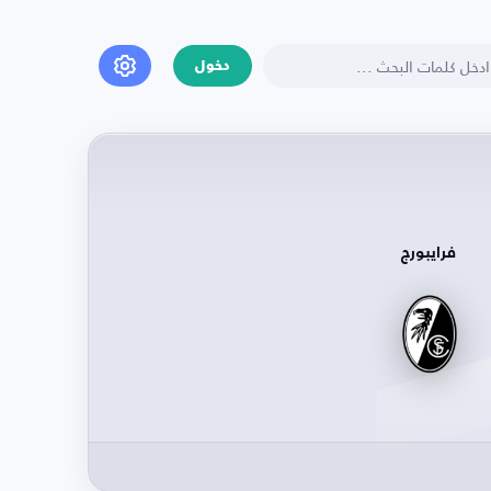
دخول
فرايبورج