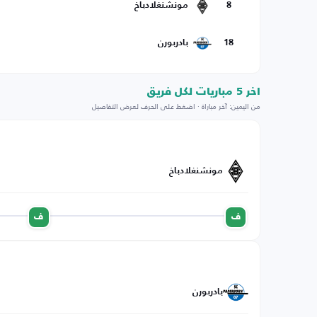
8
مونشنغلادباخ
18
بادربورن
اخر 5 مباريات لكل فريق
من اليمين: آخر مباراة · اضغط على الحرف لعرض التفاصيل
مونشنغلادباخ
ف
ف
بادربورن