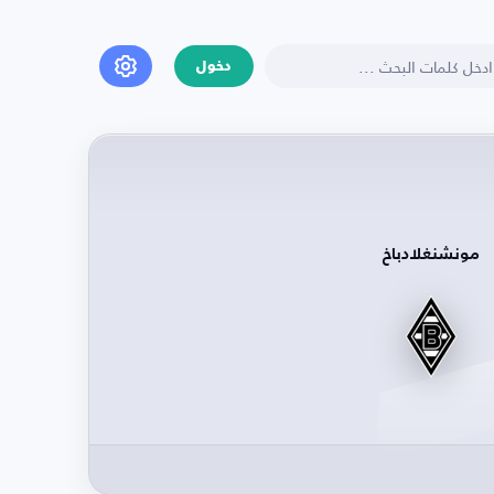
دخول
مونشنغلادباخ