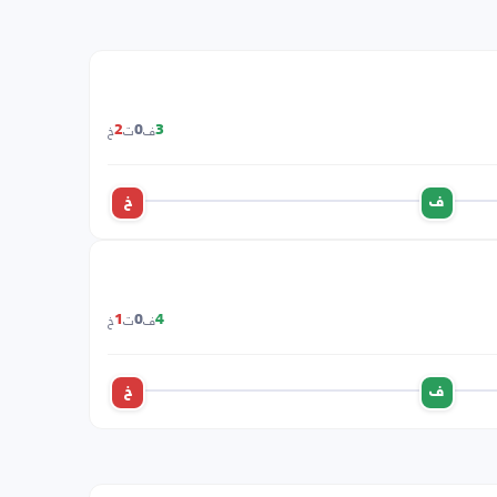
ف
ت
خ
2
0
3
ف
خ
ف
ت
خ
1
0
4
ف
خ