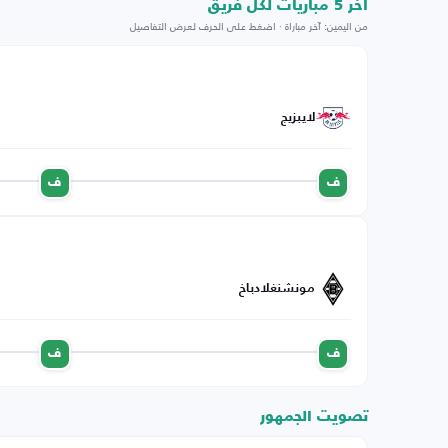
اخر 5 مباريات لكل فريق
من اليمين: آخر مباراة · اضغط على الحرف لعرض التفاصيل
لايبزيج
ف
ف
مونشنغلادباخ
ف
ف
تصويت الجمهور