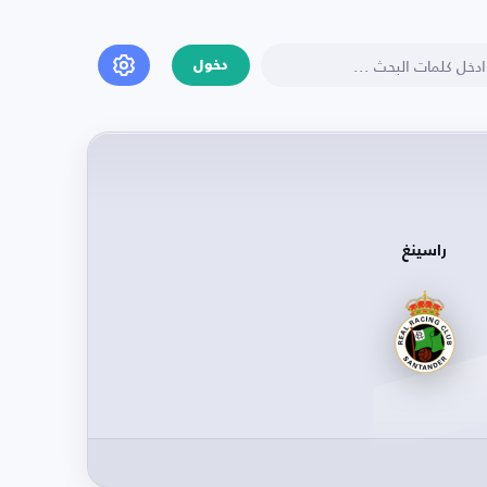
دخول
راسينغ