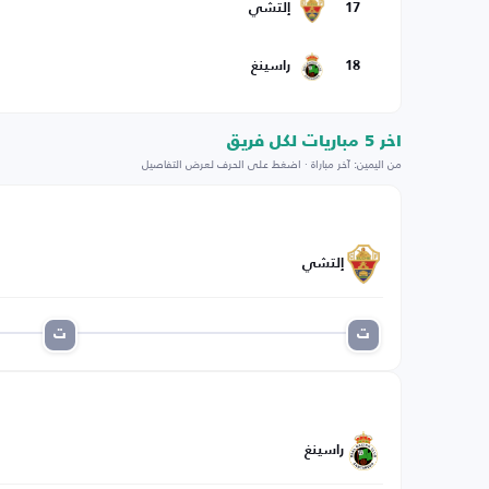
17
إلتشي
18
راسينغ
اخر 5 مباريات لكل فريق
من اليمين: آخر مباراة · اضغط على الحرف لعرض التفاصيل
إلتشي
ت
ت
راسينغ