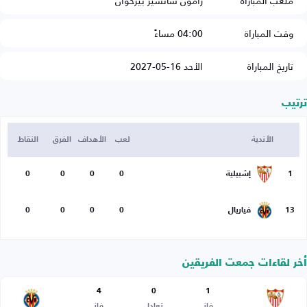
ملعب المباراة
رامون سانشيز بيزخوان
وقت المباراة
04:00 مساءً
تاريخ المباراة
الأحد 16-05-2027
ترتيب
الأندية
لعب
الأهداف
الفرق
النقاط
1
إشبيلية
0
0
0
0
13
فياريال
0
0
0
0
أخر لقاءات جمعت الفريقين
4
0
1
فاز
تعادل
فاز