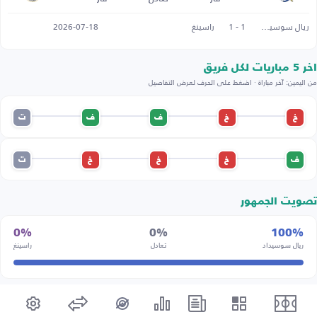
ريال سوسيداد
1 - 1
راسينغ
2026-07-18
اخر 5 مباريات لكل فريق
من اليمين: آخر مباراة · اضغط على الحرف لعرض التفاصيل
خ
خ
ف
ف
ت
ف
خ
خ
خ
ت
تصويت الجمهور
0%
0%
100%
ريال سوسيداد
تعادل
راسينغ