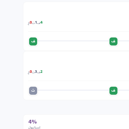
ف
ت
خ
0
1
4
ف
ف
ف
ت
خ
0
3
2
ف
ت
4%
إسبانيول