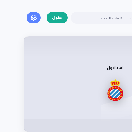
دخول
إسبانيول