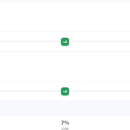
ف
ف
7%
تعادل