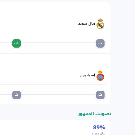
ريال مدريد
ت
ف
إسبانيول
ت
ت
تصويت الجمهور
89%
ريال مدريد