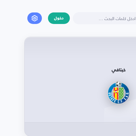
دخول
خيتافي