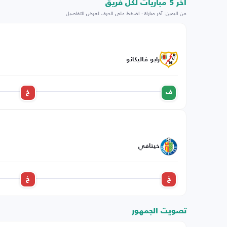
اخر 5 مباريات لكل فريق
من اليمين: آخر مباراة · اضغط على الحرف لعرض التفاصيل
رايو فاليكانو
ف
خ
خيتافي
خ
خ
تصويت الجمهور