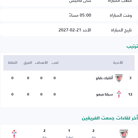
ملعب المباراة
سان ماميس
وقت المباراة
05:00 مساءً
تاريخ المباراة
الأحد 21-02-2027
ترتيب
الأندية
لعب
الأهداف
الفرق
النقاط
3
أتلتيك بلباو
0
0
0
0
12
سيلتا فيغو
0
0
0
0
أخر لقاءات جمعت الفريقين
2
1
2
فاز
تعادل
فاز