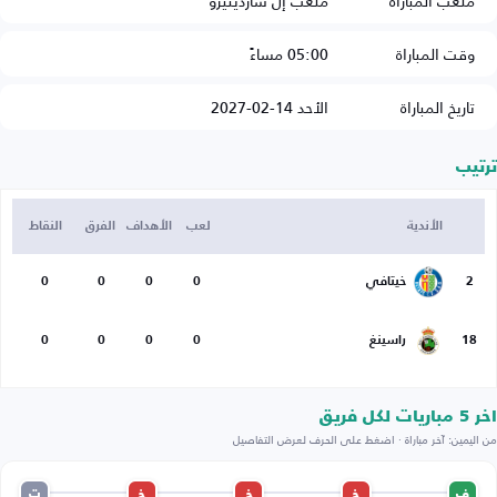
ملعب المباراة
ملعب إل ساردينيرو
وقت المباراة
05:00 مساءً
تاريخ المباراة
الأحد 14-02-2027
ترتيب
الأندية
لعب
الأهداف
الفرق
النقاط
2
خيتافي
0
0
0
0
18
راسينغ
0
0
0
0
اخر 5 مباريات لكل فريق
من اليمين: آخر مباراة · اضغط على الحرف لعرض التفاصيل
ف
خ
خ
خ
ت