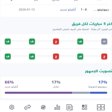
ديبورتيفو لاكورونيا
0 - 1
أتلتيكو مدريد
2026-01-13
اخر 5 مباريات لكل فريق
من اليمين: آخر مباراة · اضغط على الحرف لعرض التفاصيل
ت
ف
خ
ف
ف
خ
ف
خ
ف
ف
تصويت الجمهور
66%
17%
17%
ديبورتيفو لاكورونيا
تعادل
أتلتيكو مدريد