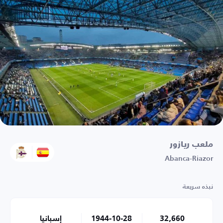
ملعب ريازور
Abanca-Riazor
نبذه سريعة
32,660
1944-10-28
إسبانيا