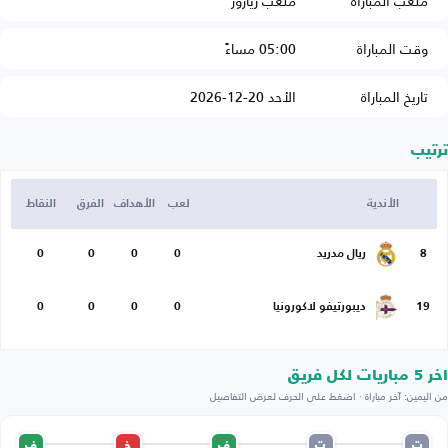
ملعب المباراة
ملعب ريازور
وقت المباراة
05:00 مساءً
تاريخ المباراة
الأحد 20-12-2026
ترتيب
الأندية
لعب
الأهداف
الفرق
النقاط
8
ريال مدريد
0
0
0
0
19
ديبورتيفو لاكورونيا
0
0
0
0
اخر 5 مباريات لكل فريق
من اليمين: آخر مباراة · اضغط على الحرف لعرض التفاصيل
ت
ت
ف
خ
ف