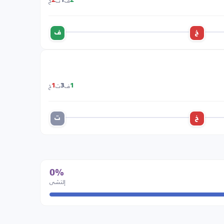
ف
ت
خ
2
1
2
خ
ف
ف
ت
خ
1
3
1
خ
ت
0%
إلتشي