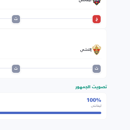
ليفانتي
خ
ت
إلتشي
ت
ت
تصويت الجمهور
100%
ليفانتي