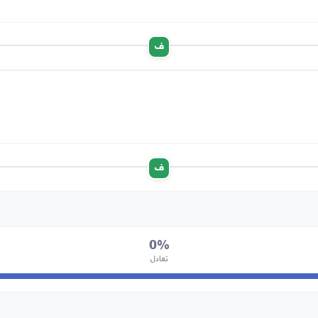
ف
ف
0%
تعادل