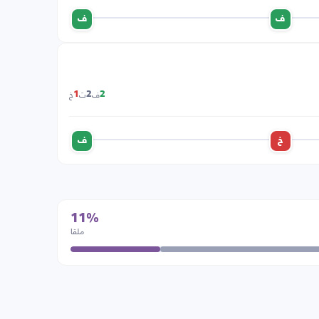
ف
ف
ف
ت
خ
1
2
2
خ
ف
11%
ملقا