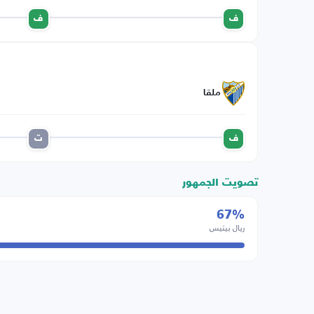
ف
ف
ملقا
ف
ت
تصويت الجمهور
67%
ريال بيتيس