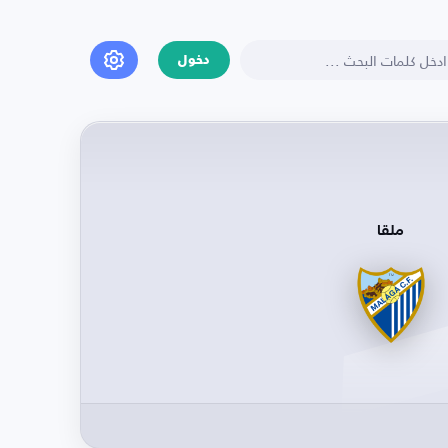
دخول
ملقا