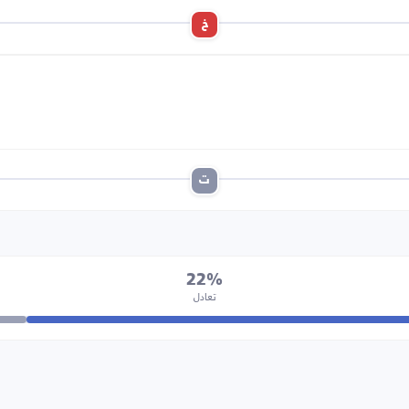
خ
ت
22%
تعادل