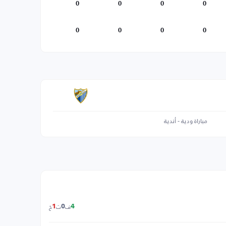
0
0
0
0
0
0
0
0
مباراة ودية - أندية
ف
ت
خ
1
0
4