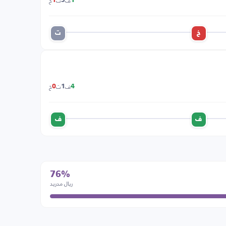
ف
ت
خ
1
3
1
خ
ت
ف
ت
خ
0
1
4
ف
ف
76%
ريال مدريد