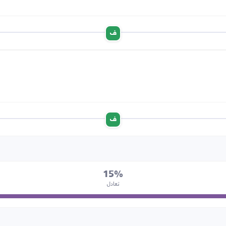
ف
ف
15%
تعادل