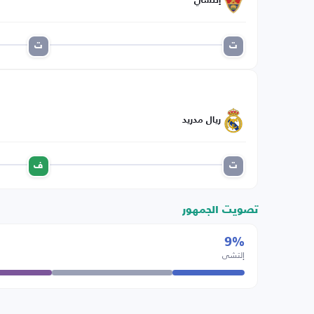
إلتشي
ت
ت
ريال مدريد
ت
ف
تصويت الجمهور
9%
إلتشي