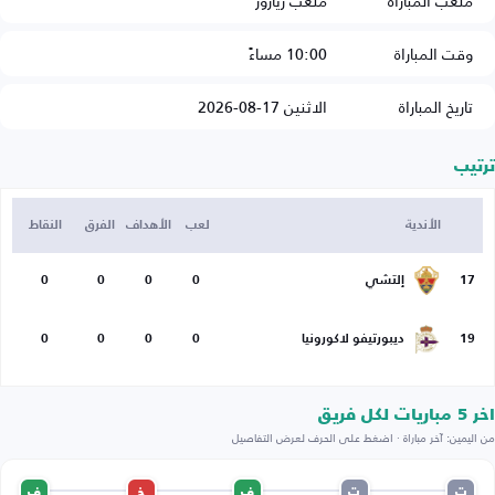
ملعب المباراة
ملعب ريازور
وقت المباراة
10:00 مساءً
تاريخ المباراة
الاثنين 17-08-2026
ترتيب
الأندية
لعب
الأهداف
الفرق
النقاط
17
إلتشي
0
0
0
0
19
ديبورتيفو لاكورونيا
0
0
0
0
اخر 5 مباريات لكل فريق
من اليمين: آخر مباراة · اضغط على الحرف لعرض التفاصيل
ت
ت
ف
خ
ف