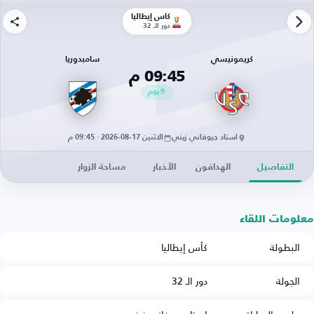
كأس إيطاليا
دور الـ 32
كريمونيسي
سامبدوريا
09:45 م
9
يوم
استاد جيوفاني زيني
الاثنين 17-08-2026 · 09:45 م
التفاصيل
الهدافون
الأخبار
مساحة الزوار
معلومات اللقاء
البطولة
كأس إيطاليا
الجولة
دور الـ 32