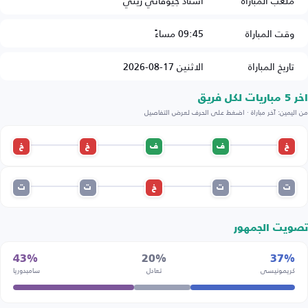
ملعب المباراة
استاد جيوفاني زيني
وقت المباراة
09:45 مساءً
تاريخ المباراة
الاثنين 17-08-2026
اخر 5 مباريات لكل فريق
من اليمين: آخر مباراة · اضغط على الحرف لعرض التفاصيل
خ
ف
ف
خ
خ
ت
ت
خ
ت
ت
تصويت الجمهور
43%
20%
37%
كريمونيسي
تعادل
سامبدوريا