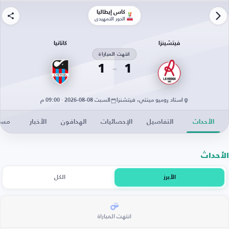
كأس إيطاليا
الدور التمهيدي
فيتشينزا
كاتانيا
انتهت المباراة
1
1
استاد روميو مينتي، فيتشنزا
السبت 08-08-2026 · 09:00 م
الأحداث
التفاصيل
الإحصائيات
الهدافون
الأخبار
مساح
الأحداث
الأبرز
الكل
انتهت المباراة