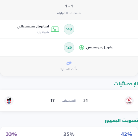
1 - 1
منتصف المباراة
إيمانويل شيشيريللي
40’
ضربة جزاء
غابرييل مونسيني
26’
بدأت المباراة
الإحصائيات
17
21
التسديدات
تصويت الجمهور
33%
25%
42%