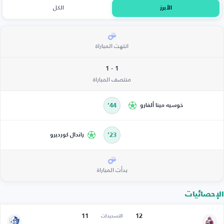
الأبرز
الكل
انتهت المباراة
1 - 1
منتصف المباراة
خوسيه مينا ألفارو
44’
23’
راندال كورديرو
بدأت المباراة
الإحصائيات
11
12
التسديدات