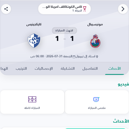
كأس الكونكاكاف أمريكا الوسطى
الجولة 1
مونيسيبال
كارتاجينيس
انتهت المباراة
1
1
استاد إل تيربول
الجمعة 31-07-2026 · 06:00 ص
الأحداث
التفاصيل
التشكيلة
الإحصائيات
الترتيب
الهدا
فيديو
ملخص المباراة
المباراة كاملة
الأحداث