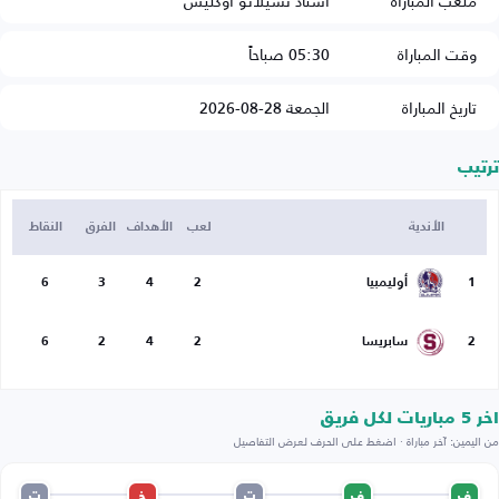
ملعب المباراة
استاد تشيلاتو أوكليس
وقت المباراة
05:30 صباحاً
تاريخ المباراة
الجمعة 28-08-2026
ترتيب
الأندية
لعب
الأهداف
الفرق
النقاط
1
أوليمبيا
2
4
3
6
2
سابريسا
2
4
2
6
اخر 5 مباريات لكل فريق
من اليمين: آخر مباراة · اضغط على الحرف لعرض التفاصيل
ف
ف
ت
خ
ت