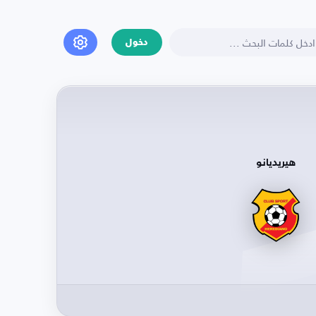
دخول
هيريديانو