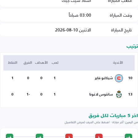
ملعب المباراة
استاد سيت جيك
وقت المباراة
03:00 صباحاً
تاريخ المباراة
الاثنين 10-08-2026
ترتيب
الأندية
لعب
الأهداف
الفرق
النقاط
10
شيكاغو فاير
1
0
0
1
13
سانتوس لاغونا
1
0
-1
0
اخر 5 مباريات لكل فريق
من اليمين: آخر مباراة · اضغط على الحرف لعرض التفاصيل
ف
خ
خ
ف
ف