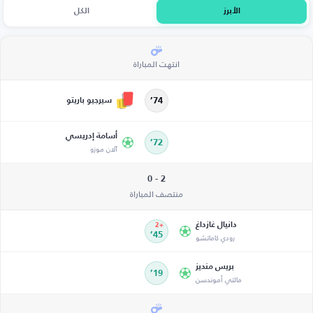
الأبرز
الكل
انتهت المباراة
سيرجيو باريتو
74’
أسامة إدريسي
72’
آلان موزو
2 - 0
منتصف المباراة
دانيال غازداغ
+2
رودي كاماتشو
45’
بريس منديز
19’
مالتي أموندسن