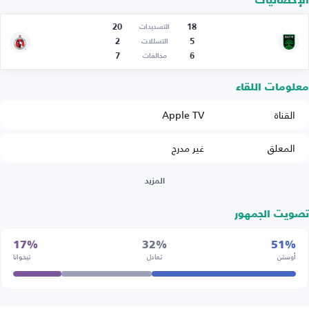
الإحصائيات
20
18
التسديدات
2
5
التسللات
7
6
مخالفات
معلومات اللقاء
القناة
Apple TV
المعلق
غير مدرج
المزيد
تصويت الجمهور
17%
32%
51%
أوستن
تعادل
تيخوانا