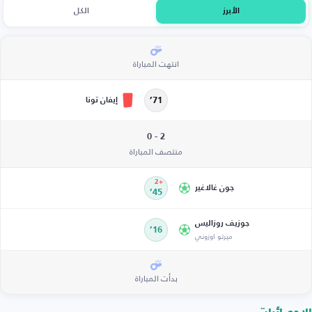
الأبرز
الكل
انتهت المباراة
إيفان تونا
71’
2 - 0
منتصف المباراة
+2
جون غالاغير
45’
جوزيف روزاليس
16’
ميرتو اوزوني
بدأت المباراة