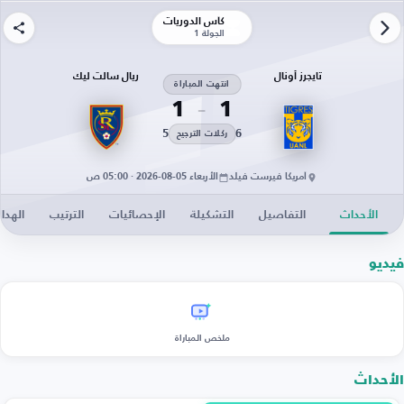
كأس الدوريات
الجولة 1
تايجرز أونال
ريال سالت ليك
انتهت المباراة
1
1
5
6
ركلات الترجيح
أمريكا فيرست فيلد
الأربعاء 05-08-2026 · 05:00 ص
الأحداث
التفاصيل
التشكيلة
الإحصائيات
الترتيب
الهدا
فيديو
ملخص المباراة
الأحداث