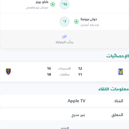
بابلو رويز
16’
مورغان جويلفاوجي
خوان برونيتا
7’
رودريغو أجويري
بدأت المباراة
الإحصائيات
16
12
التسديدات
18
11
مخالفات
معلومات اللقاء
القناة
Apple TV
المعلق
غير مدرج
المزيد