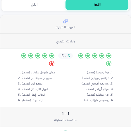
الأبرز
الكل
انتهت المباراة
ركلات الترجيح
5
-
6
خوان برونيتا (هدف)
خوان مانويل سانابريا (هدف)
فرناندو جورياران (هدف)
سيرجي سولانس (هدف)
رودريغو أجويري (هدف)
دييغو لونا (هدف)
سيزار أرواخو (هدف)
نويل كاليسكان (هدف)
ألان فرانكو (هدف)
لوكاس إنجل (هدف)
جيسوس جارزا (هدف)
زاك بوث (ضائعة)
1 - 1
منتصف المباراة