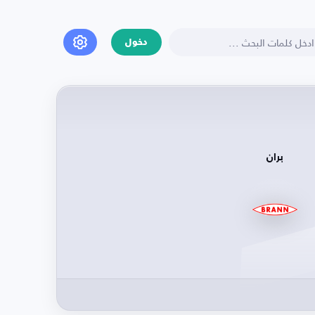
دخول
بران