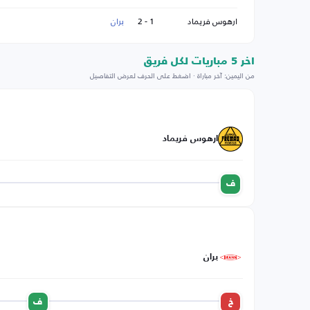
ارهوس فريماد
1 - 2
بران
اخر 5 مباريات لكل فريق
من اليمين: آخر مباراة · اضغط على الحرف لعرض التفاصيل
ارهوس فريماد
ف
بران
خ
ف