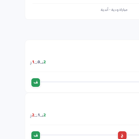
مباراة ودية - أندية
ف
ت
خ
1
0
2
ف
ف
ت
خ
2
1
2
خ
ف