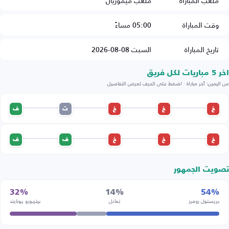
ملعب المباراة
ملعب ميموريال
وقت المباراة
05:00 مساءً
تاريخ المباراة
السبت 08-08-2026
اخر 5 مباريات لكل فريق
من اليمين: آخر مباراة · اضغط على الحرف لعرض التفاصيل
خ
خ
خ
ت
ف
خ
خ
خ
ف
ف
تصويت الجمهور
32%
14%
54%
بريستول روفرز
تعادل
بيتربورو يونايتد