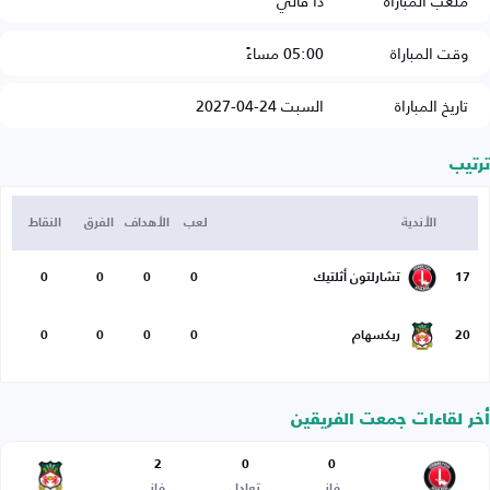
ملعب المباراة
ذا فالي
وقت المباراة
05:00 مساءً
تاريخ المباراة
السبت 24-04-2027
ترتيب
الأندية
لعب
الأهداف
الفرق
النقاط
17
تشارلتون أثلتيك
0
0
0
0
20
ريكسهام
0
0
0
0
أخر لقاءات جمعت الفريقين
2
0
0
فاز
تعادل
فاز