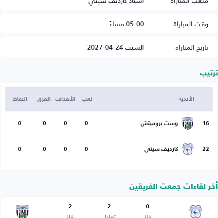
ملعب المباراة
استاد كارديف سيتي
وقت المباراة
05:00 مساءً
تاريخ المباراة
السبت 24-04-2027
ترتيب
الأندية
لعب
الأهداف
الفرق
النقاط
16
وست بروميتش
0
0
0
0
22
كارديف سيتي
0
0
0
0
أخر لقاءات جمعت الفريقين
2
2
0
فاز
تعادل
فاز