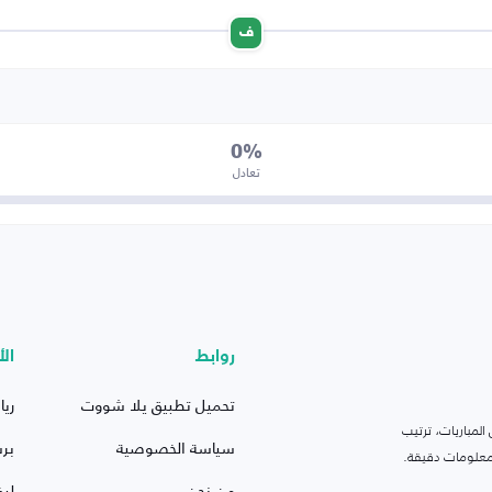
ف
0%
تعادل
روابط
الأ
تحميل تطبيق يلا شووت
ريا
لمباريات، ترتيب
سياسة الخصوصية
بر
 ومعلومات دقيقة.
من نحن
ليف