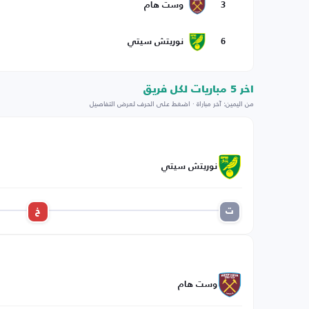
3
وست هام
6
نوريتش سيتي
اخر 5 مباريات لكل فريق
من اليمين: آخر مباراة · اضغط على الحرف لعرض التفاصيل
نوريتش سيتي
ت
خ
وست هام