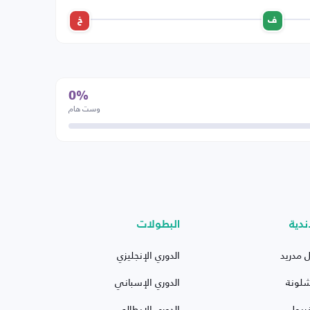
ف
خ
0%
وست هام
ندية
البطولات
ل مدريد
الدوري الإنجليزي
شلونة
الدوري الإسباني
ربول
الدوري الإيطالي