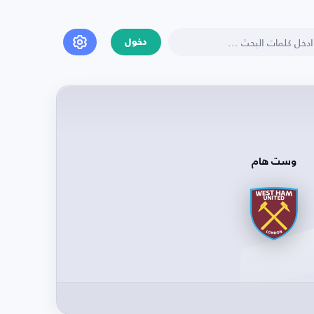
دخول
وست هام