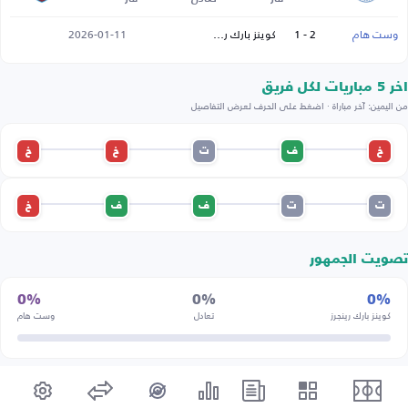
وست هام
2 - 1
كوينز بارك رينجرز
2026-01-11
اخر 5 مباريات لكل فريق
من اليمين: آخر مباراة · اضغط على الحرف لعرض التفاصيل
خ
ف
ت
خ
خ
ت
ت
ف
ف
خ
تصويت الجمهور
0%
0%
0%
كوينز بارك رينجرز
تعادل
وست هام