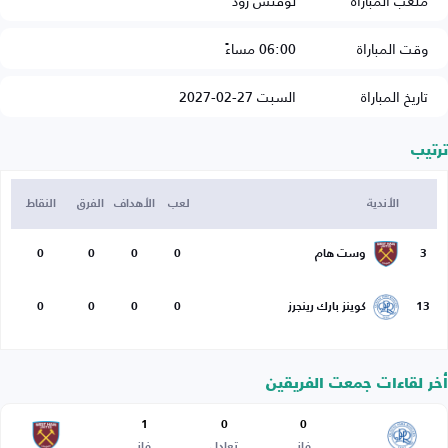
ملعب المباراة
لوفتس رود
وقت المباراة
06:00 مساءً
تاريخ المباراة
السبت 27-02-2027
ترتيب
الأندية
لعب
الأهداف
الفرق
النقاط
3
وست هام
0
0
0
0
13
كوينز بارك رينجرز
0
0
0
0
أخر لقاءات جمعت الفريقين
1
0
0
فاز
تعادل
فاز