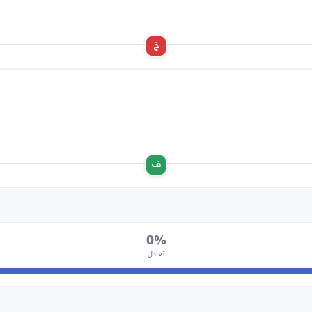
خ
ف
0%
تعادل