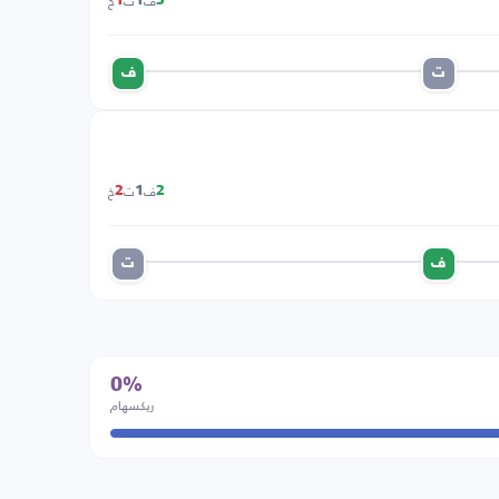
ف
ت
خ
1
1
3
ت
ف
ف
ت
خ
2
1
2
ف
ت
0%
ريكسهام