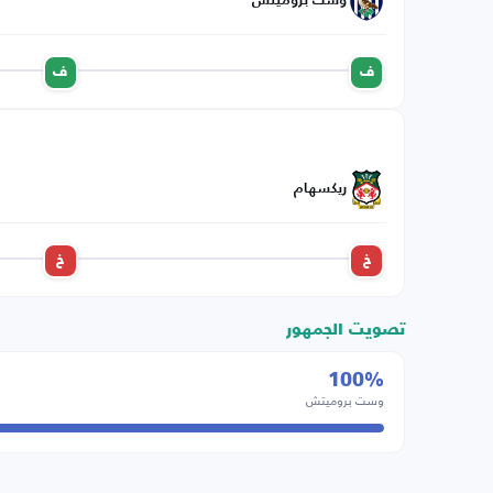
وست بروميتش
ف
ف
ريكسهام
خ
خ
تصويت الجمهور
100%
وست بروميتش