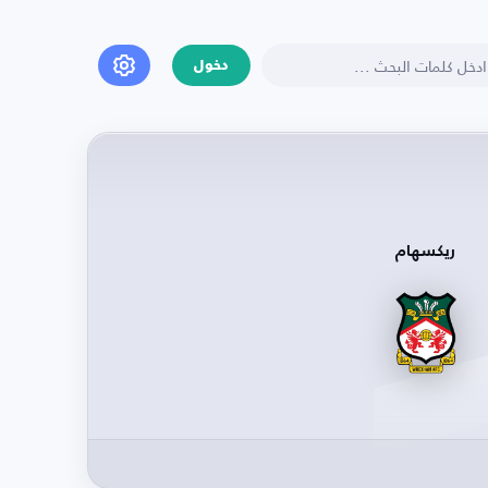
دخول
ريكسهام