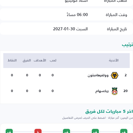
ملعب المباراة
استاد مولينيو
وقت المباراة
06:00 مساءً
تاريخ المباراة
السبت 30-01-2027
ترتيب
الأندية
لعب
الأهداف
الفرق
النقاط
2
وولفرهامبتون
0
0
0
0
20
ريكسهام
0
0
0
0
اخر 5 مباريات لكل فريق
من اليمين: آخر مباراة · اضغط على الحرف لعرض التفاصيل
ف
ف
ف
خ
ف