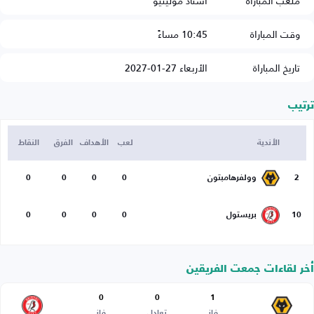
ملعب المباراة
استاد مولينيو
وقت المباراة
10:45 مساءً
تاريخ المباراة
الأربعاء 27-01-2027
ترتيب
الأندية
لعب
الأهداف
الفرق
النقاط
2
وولفرهامبتون
0
0
0
0
10
بريستول
0
0
0
0
أخر لقاءات جمعت الفريقين
0
0
1
فاز
تعادل
فاز