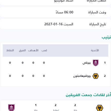
ملعب المباراة
استاد مولينيو
وقت المباراة
06:00 مساءً
تاريخ المباراة
السبت 16-01-2027
ترتيب
الأندية
لعب
الأهداف
الفرق
النقاط
1
بيرنلي
0
0
0
0
2
وولفرهامبتون
0
0
0
0
أخر لقاءات جمعت الفريقين
1
2
2
فاز
تعادل
فاز