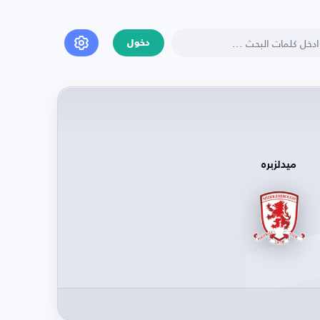
دخول
ميدلزبره