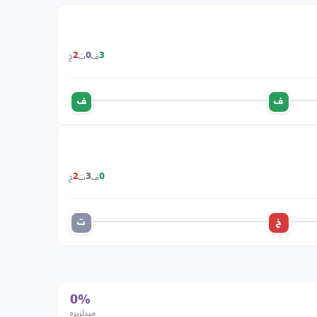
ف
ت
خ
2
0
3
ف
ف
ف
ت
خ
2
3
0
خ
ت
0%
ميدلزبره