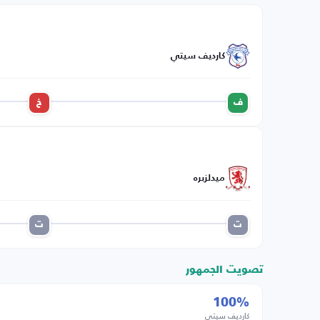
كارديف سيتي
ف
خ
ميدلزبره
ت
ت
تصويت الجمهور
100%
كارديف سيتي