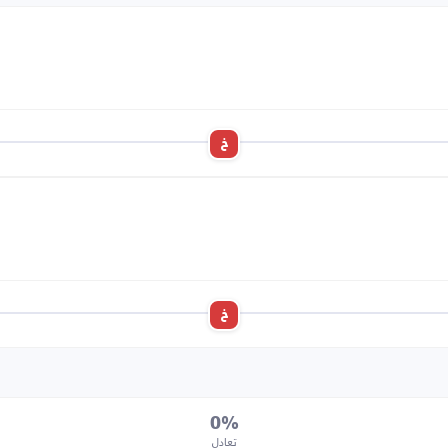
خ
خ
0%
تعادل