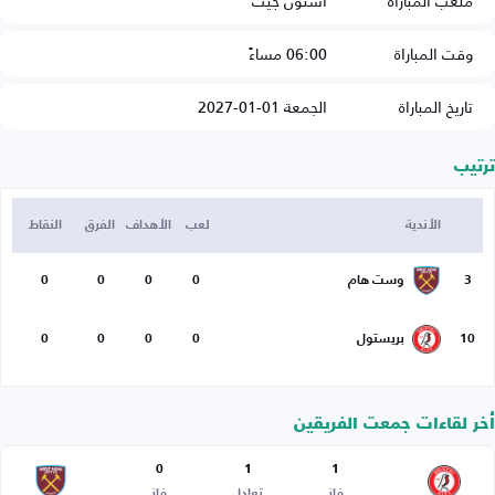
ملعب المباراة
أشتون جيت
وقت المباراة
06:00 مساءً
تاريخ المباراة
الجمعة 01-01-2027
ترتيب
الأندية
لعب
الأهداف
الفرق
النقاط
3
وست هام
0
0
0
0
10
بريستول
0
0
0
0
أخر لقاءات جمعت الفريقين
0
1
1
فاز
تعادل
فاز