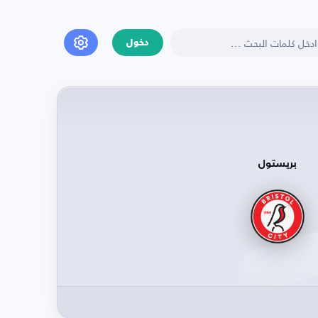
دخول
بريستول