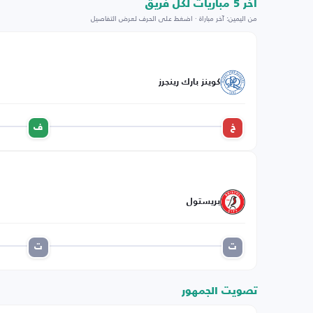
اخر 5 مباريات لكل فريق
من اليمين: آخر مباراة · اضغط على الحرف لعرض التفاصيل
كوينز بارك رينجرز
خ
ف
بريستول
ت
ت
تصويت الجمهور