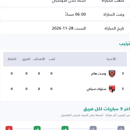
ملعب المباراة
استاد لندن الأولمبي
وقت المباراة
06:00 مساءً
تاريخ المباراة
السبت 28-11-2026
ترتيب
الأندية
لعب
الأهداف
الفرق
النقاط
3
وست هام
0
0
0
0
5
ستوك سيتي
0
0
0
0
اخر 5 مباريات لكل فريق
من اليمين: آخر مباراة · اضغط على الحرف لعرض التفاصيل
ت
ت
ف
ف
خ