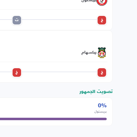
بريستول
خ
ت
ريكسهام
خ
خ
تصويت الجمهور
0%
بريستول