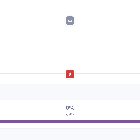
ت
خ
0%
تعادل