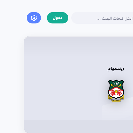
دخول
ريكسهام