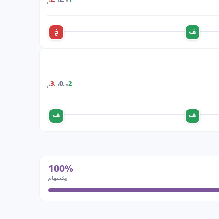
ف
ت
خ
2
2
1
ف
خ
ف
ت
خ
3
0
2
ف
ف
100%
ريكسهام