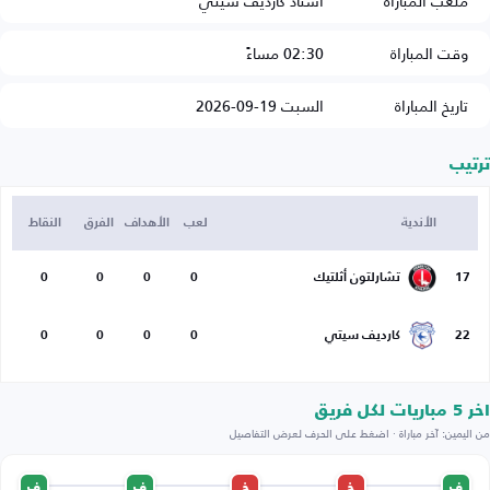
ملعب المباراة
استاد كارديف سيتي
وقت المباراة
02:30 مساءً
تاريخ المباراة
السبت 19-09-2026
ترتيب
الأندية
لعب
الأهداف
الفرق
النقاط
17
تشارلتون أثلتيك
0
0
0
0
22
كارديف سيتي
0
0
0
0
اخر 5 مباريات لكل فريق
من اليمين: آخر مباراة · اضغط على الحرف لعرض التفاصيل
ف
خ
خ
ف
ف