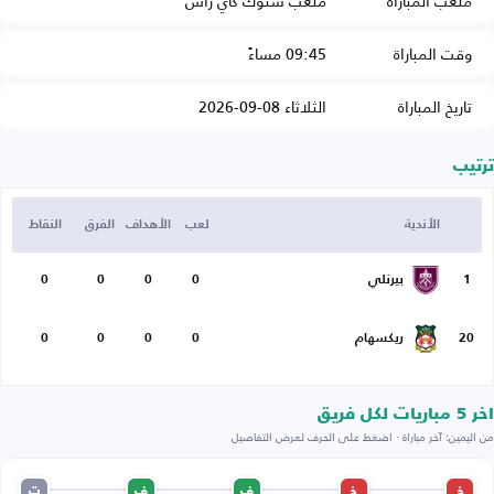
ملعب المباراة
ملعب ستوك كاي راس
وقت المباراة
09:45 مساءً
تاريخ المباراة
الثلاثاء 08-09-2026
ترتيب
الأندية
لعب
الأهداف
الفرق
النقاط
1
بيرنلي
0
0
0
0
20
ريكسهام
0
0
0
0
اخر 5 مباريات لكل فريق
من اليمين: آخر مباراة · اضغط على الحرف لعرض التفاصيل
خ
خ
ف
ف
ت