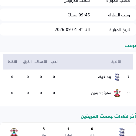
ملعب المباراة
سانت أندراوس
وقت المباراة
09:45 مساءً
تاريخ المباراة
الثلاثاء 01-09-2026
ترتيب
الأندية
لعب
الأهداف
الفرق
النقاط
7
برمنغهام
0
0
0
0
9
ساوثهامبتون
0
0
0
0
أخر لقاءات جمعت الفريقين
3
1
0
فاز
تعادل
فاز