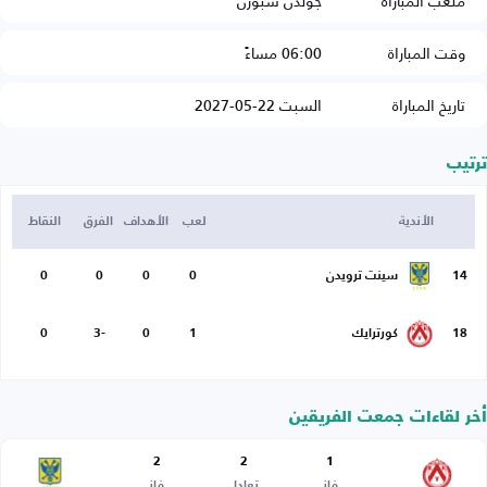
ملعب المباراة
جولدن سبورن
وقت المباراة
06:00 مساءً
تاريخ المباراة
السبت 22-05-2027
ترتيب
الأندية
لعب
الأهداف
الفرق
النقاط
14
سينت ترويدن
0
0
0
0
18
كورترايك
1
0
-3
0
أخر لقاءات جمعت الفريقين
2
2
1
فاز
تعادل
فاز